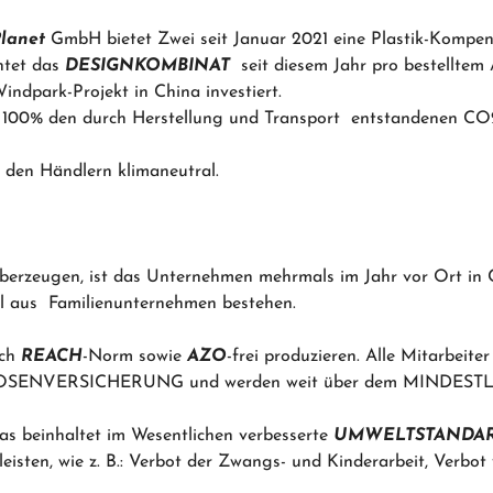
Planet
GmbH bietet Zwei seit Januar 2021 eine Plastik-Kompe
htet das
DESIGNKOMBINAT
seit diesem Jahr pro bestelltem A
indpark-Projekt in China investiert.
u 100% den durch Herstellung und Transport entstandenen CO
 den Händlern klimaneutral.
rzeugen, ist das Unternehmen mehrmals im Jahr vor Ort in Ch
il aus Familienunternehmen bestehen.
ach
REACH
-Norm sowie
AZO
-frei produzieren. Alle Mitarbeite
LOSENVERSICHERUNG und werden weit über dem MINDESTL
. Das beinhaltet im Wesentlichen verbesserte
UMWELTSTANDAR
sten, wie z. B.: Verbot der Zwangs- und Kinderarbeit, Verbot 