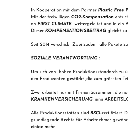
In Kooperation mit dem Partner
Plastic Free 
Mit der freiwilligen
CO2-Kompensation
entric
an
FIRST CLIMATE
weitergeleitet und in ein W
Dieser
KOMPENSATIONSBEITRAG
gleicht z
Seit 2014 verschickt Zwei zudem alle Pakete zu
SOZIALE VERANTWORTUNG :
Um sich von hohen Produktionsstandards zu übe
den Produzenten gestärkt ,die zum grössten Te
Zwei arbeitet nur mit Firmen zusammen, die n
KRANKENVERSICHERUNG
, eine ARBEITS
Alle Produktionsstätten sind
BSCI
-zertifiziert
grundlegende Rechte für Arbeitnehmer gewährlei
einige mehr.