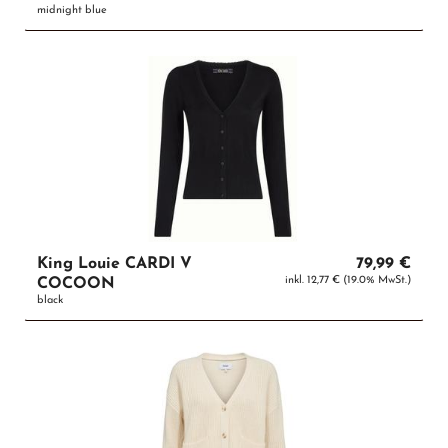
midnight blue
King Louie CARDI V
79,99 €
inkl. 12,77 € (19.0% MwSt.)
COCOON
black