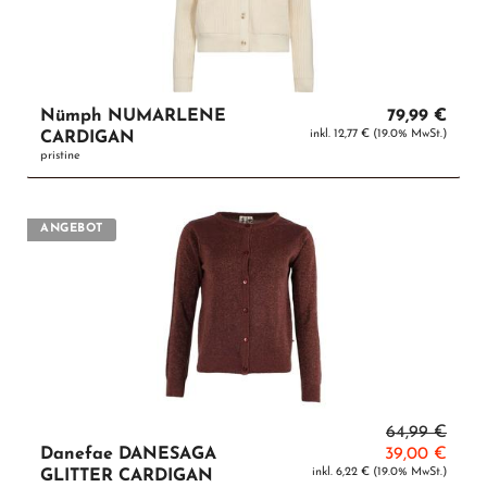
Nümph NUMARLENE
79,99 €
inkl. 12,77 € (19.0% MwSt.)
CARDIGAN
pristine
ANGEBOT
64,99 €
Danefae DANESAGA
39,00 €
inkl. 6,22 € (19.0% MwSt.)
GLITTER CARDIGAN