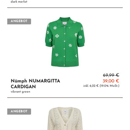
dark merlot
ANGEBOT
69,99 €
Nümph NUMARGITTA
39,00 €
inkl. 6,22 € (19.0% MwSt.)
CARDIGAN
vibrant green
ANGEBOT