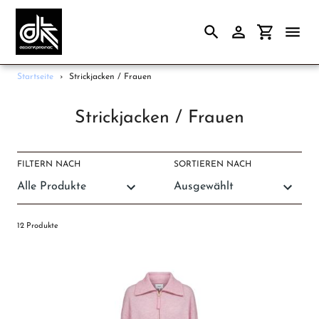
Suchen
Einloggen
Einkaufsw
Direkt
Startseite
›
Strickjacken / Frauen
zum
Frauen
Inhalt
S
Strickjacken / Frauen
Männer
a
Papeterie
m
FILTERN NACH
SORTIEREN NACH
Accessoires
m
Gutscheine
l
u
Unsere Marken
12 Produkte
n
Ladengeschäft
g
: