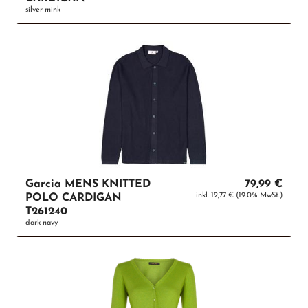
silver mink
Garcia MENS KNITTED
79,99 €
inkl. 12,77 € (19.0% MwSt.)
POLO CARDIGAN
T261240
dark navy