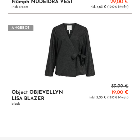
Nümph NUDEIDRA VEST
29,00 €
irish cream
inkl. 4,63 € (19.0% MwSt.)
ANGEBOT
59,99 €
Object OBJEVELLYN
19,00 €
inkl. 3,03 € (19.0% MwSt.)
LISA BLAZER
black