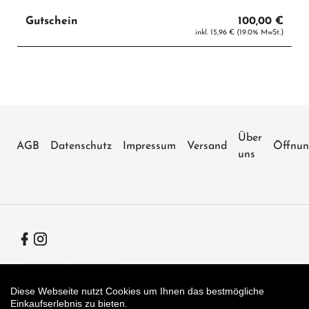
Gutschein
100,00 €
inkl. 15,96 € (19.0% MwSt.)
Über
AGB
Datenschutz
Impressum
Versand
Öffnun
uns
Facebook
Instagram
Zahlungsarten
Diese Webseite nutzt Cookies um Ihnen das bestmögliche
Einkaufserlebnis zu bieten.