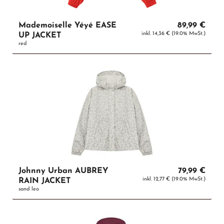
Mademoiselle Yéyé EASE
89,99 €
inkl. 14,36 € (19.0% MwSt.)
UP JACKET
red
Johnny Urban AUBREY
79,99 €
inkl. 12,77 € (19.0% MwSt.)
RAIN JACKET
sand leo