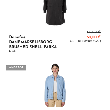
119,99 €
Danefae
69,00 €
inkl. 11,01 € (19.0% MwSt.)
DANEMARSELISBORG
BRUSHED SHELL PARKA
black
ANGEBOT