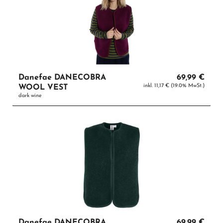
Danefae DANECOBRA
69,99 €
inkl. 11,17 € (19.0% MwSt.)
WOOL VEST
dark wine
Danefae DANECOBRA
69,99 €