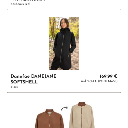
bordeaux red
Danefae DANEJANE
169,99 €
inkl. 27,14 € (19.0% MwSt.)
SOFTSHELL
black