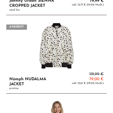
Johnny Urban SIENNA
79,99 €
inkl. 12,77 € (19.0% MwSt.)
CROPPED JACKET
sand leo
ANGEBOT
119,99 €
Nümph NUDALMA
79,00 €
inkl. 12,61 € (19.0% MwSt.)
JACKET
pristine