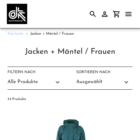
Suchen
Einloggen
Einkaufsw
Direkt
Startseite
›
Jacken + Mäntel / Frauen
zum
Frauen
Inhalt
S
Jacken + Mäntel / Frauen
Männer
a
Papeterie
m
FILTERN NACH
SORTIEREN NACH
Accessoires
m
Gutscheine
l
u
Unsere Marken
34 Produkte
n
Ladengeschäft
g
: