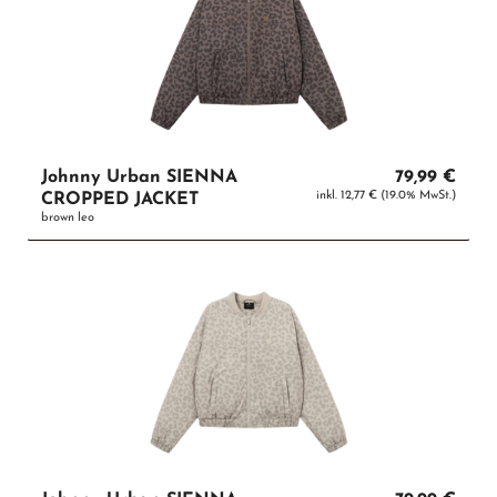
Johnny Urban SIENNA
79,99 €
inkl. 12,77 € (19.0% MwSt.)
CROPPED JACKET
brown leo