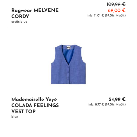
109,99 €
Ragwear MELVENE
69,00 €
inkl. 11,01 € (19.0% MwSt.)
CORDY
arctic blue
Mademoiselle Yéyé
54,99 €
inkl. 8,77 € (19.0% MwSt.)
COLADA FEELINGS
VEST TOP
blue