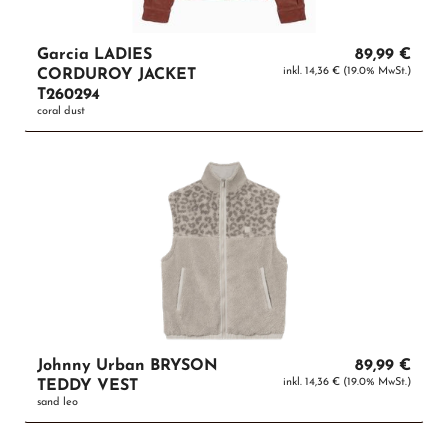
Garcia LADIES
89,99 €
inkl. 14,36 € (19.0% MwSt.)
CORDUROY JACKET
T260294
coral dust
Johnny Urban BRYSON
89,99 €
inkl. 14,36 € (19.0% MwSt.)
TEDDY VEST
sand leo