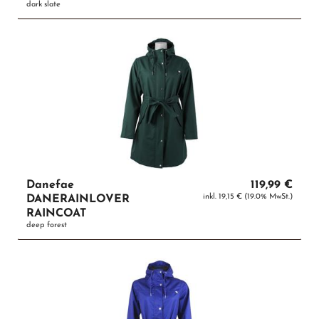
dark slate
Danefae
119,99 €
inkl. 19,15 € (19.0% MwSt.)
DANERAINLOVER
RAINCOAT
deep forest