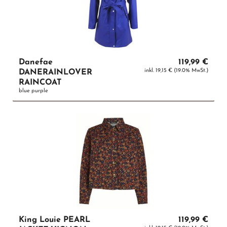
Danefae
119,99 €
inkl. 19,15 € (19.0% MwSt.)
DANERAINLOVER
RAINCOAT
blue purple
King Louie PEARL
119,99 €