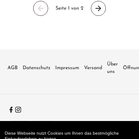
Seite 1 von 2
Vorherige
Nächste
Seite
Seite
Über
AGB
Datenschutz
Impressum
Versand
Öffnun
uns
Facebook
Instagram
Zahlungsarten
Diese Webseite nutzt Cookies um Ihnen das bestmögliche
Einkaufserlebnis zu bieten.