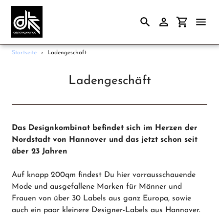
Suchen
Einloggen
Einkaufsw
Direkt
Startseite
›
Ladengeschäft
zum
Frauen
Inhalt
Ladengeschäft
Männer
Papeterie
Accessoires
Das Designkombinat befindet sich im Herzen der
Gutscheine
Nordstadt von Hannover und das jetzt schon seit
über 23 Jahren
Unsere Marken
Ladengeschäft
Auf knapp 200qm findest Du hier vorrausschauende
Mode und ausgefallene Marken für Männer und
Frauen von über 30 Labels aus ganz Europa, sowie
auch ein paar kleinere Designer-Labels aus Hannover.