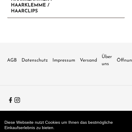
HAARKLEMME /
HAARCLIPS
Über
AGB
Datenschutz
Impressum
Versand
Öffnun
uns
Facebook
Instagram
Zahlungsarten
Diese Webseite nutzt Cookies um Ihnen das bestmögliche
Einkaufserlebnis zu bieten.