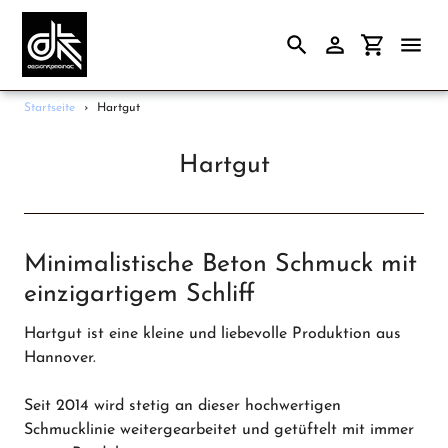
Suchen
Einloggen
Einkaufsw
Direkt
Startseite
›
Hartgut
zum
Frauen
Inhalt
Hartgut
Männer
Papeterie
Accessoires
Minimalistische Beton Schmuck mit
Gutscheine
einzigartigem Schliff
Unsere Marken
Hartgut ist eine kleine und liebevolle Produktion aus
Ladengeschäft
Hannover.
Seit 2014 wird stetig an dieser hochwertigen
Schmucklinie weitergearbeitet und getüftelt mit immer