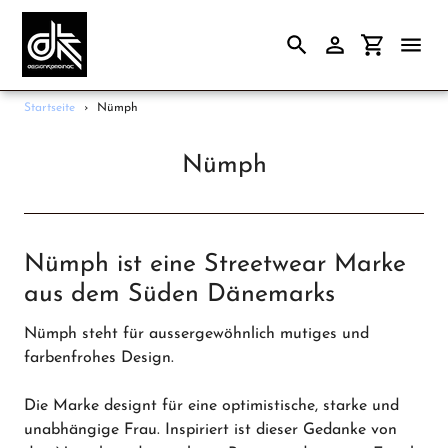
Suchen
Einloggen
Einkaufsw
Direkt
Startseite
›
Nümph
zum
Frauen
Inhalt
Nümph
Männer
Papeterie
Accessoires
Nümph ist eine Streetwear Marke
Gutscheine
aus dem Süden Dänemarks
Unsere Marken
Nümph steht für aussergewöhnlich mutiges und
Ladengeschäft
farbenfrohes Design.
Die Marke designt für eine optimistische, starke und
unabhängige Frau. Inspiriert ist dieser Gedanke von