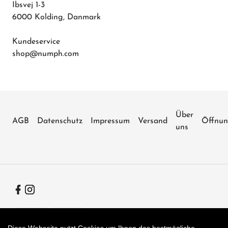
Ibsvej 1-3
6000 Kolding, Danmark
Kundeservice
shop@numph.com
Über
AGB
Datenschutz
Impressum
Versand
Öffnun
uns
Facebook
Instagram
Zahlungsarten