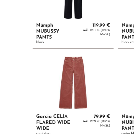
Nümph
119,99 €
Nüm
inkl. 19,15 € (19.0%
NUBUSSY
NUB
MwSt.)
PANTS
PANT
black
black co
Garcia CELIA
79,99 €
Nüm
inkl. 12,77 € (19.0%
FLARED WIDE
NUB
MwSt.)
WIDE
PANT
coral dust
caviar b