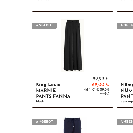
ANGEBOT
ANGEB
99,99 €
King Louie
69,00 €
Nüm
inkl. 11,01 € (19.0%
MARNIE
NUM
MwSt.)
PANTS FANNA
PANT
black
dark sap
ANGEBOT
ANGEB