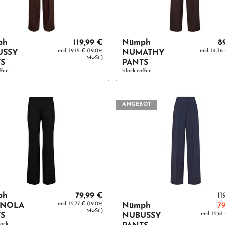
ph
119,99 €
Nümph
8
inkl. 19,15 € (19.0%
inkl. 14,3
USSY
NUMATHY
MwSt.)
S
PANTS
ffee
black coffee
ANGEBOT
ph
79,99 €
11
inkl. 12,77 € (19.0%
INOLA
Nümph
7
MwSt.)
inkl. 12,6
S
NUBUSSY
lack