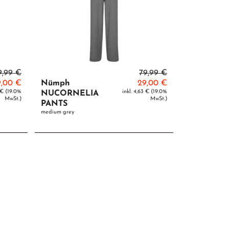
9,99 €
79,99 €
9,00 €
Nümph
29,00 €
2 € (19.0%
inkl. 4,63 € (19.0%
NUCORNELIA
MwSt.)
MwSt.)
PANTS
medium grey