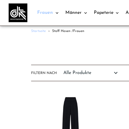
Frauen
Männer
Papeterie
A
Direkt
Startseite
›
Stoff Hosen /Frauen
zum
Inhalt
FILTERN NACH