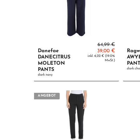
64,99 €
Danefae
39,00 €
Ragw
inkl. 6,22 € (19.0%
DANECITRUS
AWY
MwSt.)
MOLETON
PANT
dark ch
PANTS
dark navy
ANGEBOT