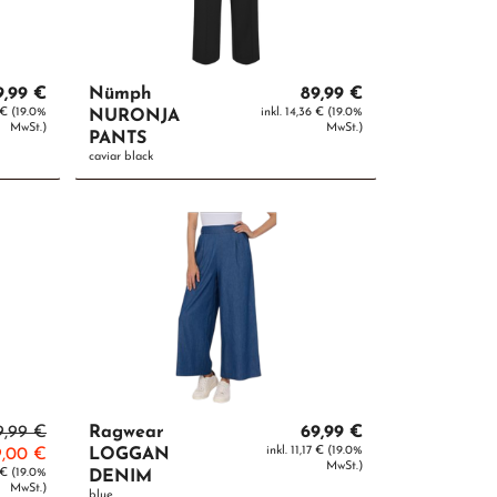
9,99 €
Nümph
89,99 €
6 € (19.0%
inkl. 14,36 € (19.0%
NURONJA
MwSt.)
MwSt.)
PANTS
caviar black
9,99 €
Ragwear
69,99 €
inkl. 11,17 € (19.0%
9,00 €
LOGGAN
MwSt.)
1 € (19.0%
DENIM
MwSt.)
blue