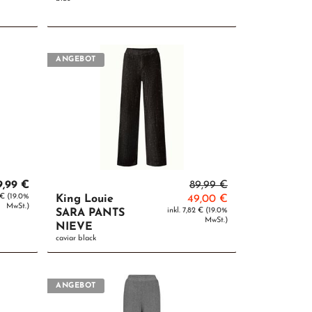
ANGEBOT
9,99 €
89,99 €
8 € (19.0%
King Louie
49,00 €
MwSt.)
inkl. 7,82 € (19.0%
SARA PANTS
MwSt.)
NIEVE
caviar black
ANGEBOT