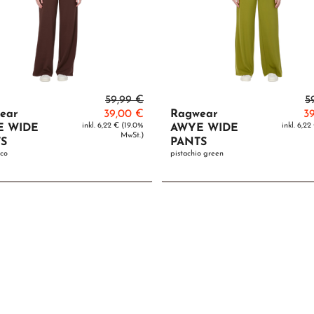
59,99 €
5
ear
39,00 €
Ragwear
3
inkl. 6,22 € (19.0%
inkl. 6,2
E WIDE
AWYE WIDE
MwSt.)
S
PANTS
oco
pistachio green