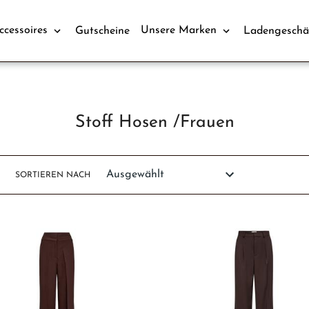
ccessoires
Unsere Marken
Gutscheine
Ladengeschä
S
Stoff Hosen /Frauen
a
m
SORTIEREN NACH
m
l
u
n
g
: