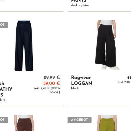
PANTS
dark saphire
OT
89,99 €
Ragwear
4
inkl. 7,9
ph
59,00 €
LOGGAN
inkl. 9,42 € (19.0%
black
ATHY
MwSt.)
S
hire
OT
ANGEBOT