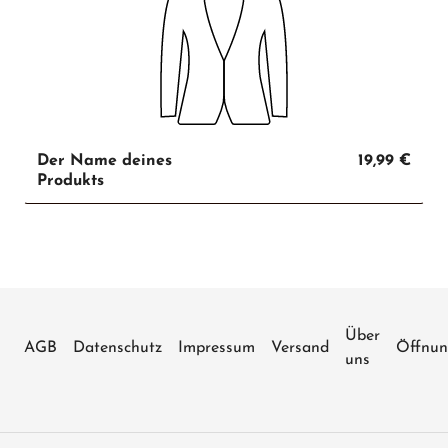
Der Name deines
19,99 €
Produkts
Über
AGB
Datenschutz
Impressum
Versand
Öffnun
uns