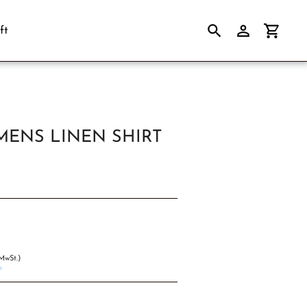
ft
Suchen
Einloggen
Einkau
 MENS LINEN SHIRT
MwSt.)
n