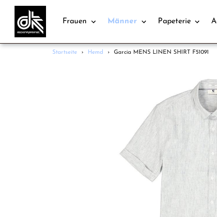
Frauen
Männer
Papeterie
A
Direkt
Startseite
›
Hemd
›
Garcia MENS LINEN SHIRT F51091
zum
Inhalt