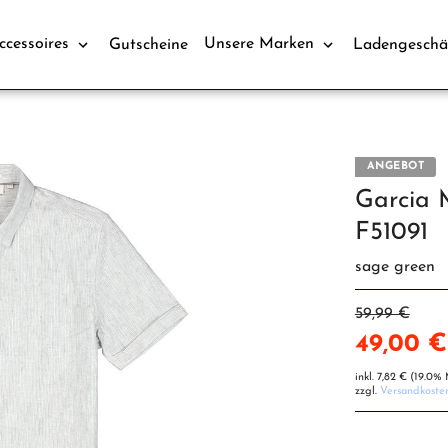
ccessoires
Unsere Marken
Gutscheine
Ladengeschä
ANGEBOT
Garcia
F51091
sage green
59,99 €
49,00 €
inkl.
7,82 €
(19.0% 
zzgl.
Versandkoste