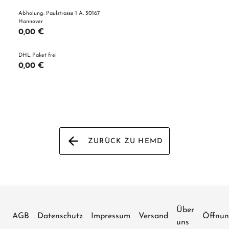
Abholung: Paulstrasse 1 A, 30167
Hannover
0,00 €
DHL Paket frei
0,00 €
ZURÜCK ZU HEMD
Über
AGB
Datenschutz
Impressum
Versand
Öffnun
uns