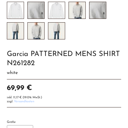
Garcia PATTERNED MENS SHIRT
N261282
white
69,99 €
inkl.
11,17 €
(19.0% MwSt.)
zzgl.
Versandkosten
Größe